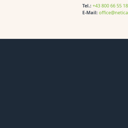
Tel.:
+43 800 66 55 18
E-Mail:
office@netica
Start
Produkte
Warum wi
Schul-We
Kontakt